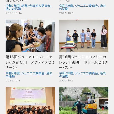
街ふじのみ…
ナー②
令和7年度
,
総務・会員拡大委員会
,
令和7年度
,
ジュニエコ委員会
,
過去
過去の活動
の活動
2025.10.14
2025.10.3
第16回ジュニアエコノミーカ
第16回ジュニアエコノミーカ
レッジin掛川 アクティブセミ
レッジin掛川 ドリームセミナ
ナー①
ー・ス…
令和7年度
,
ジュニエコ委員会
,
過去
令和7年度
,
ジュニエコ委員会
,
過去
の活動
の活動
2025.10.3
2025.10.3