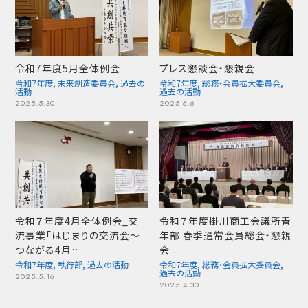
令和7年度5月全体例会
プレス懇談会・懇親会
令和7年度
,
未来創造委員会
,
過去の
令和7年度
,
総務・会員拡大委員会
,
活動
過去の活動
2025.5.30
2025.6.6
令和７年度4月全体例会_交
令和７年度掛川商工会議所青
流事業「はじまりの交流会～
年部 春季通常会員総会・懇親
つながる4月…
会
令和7年度
,
執行部
,
過去の活動
令和7年度
,
総務・会員拡大委員会
,
過去の活動
2025.5.16
2025.4.30