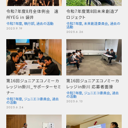
令和7年度8月全体例会 遠
令和7年度第8回未来創造プ
州YEG in 袋井
ロジェクト
令和7年度
,
執行部
,
過去の活動
令和7年度
,
未来創造委員会
,
過去の
活動
2025.9.19
2025.6.26
第16回ジュニアエコノミーカ
第16回ジュニアエコノミーカ
レッジin掛川_サポーターセミ
レッジin掛川 応募者面接
ナー
令和7年度
,
ジュニエコ委員会
,
過去
の活動
令和7年度
,
ジュニエコ委員会
,
過去
2025.6.13
の活動
2025.6.24