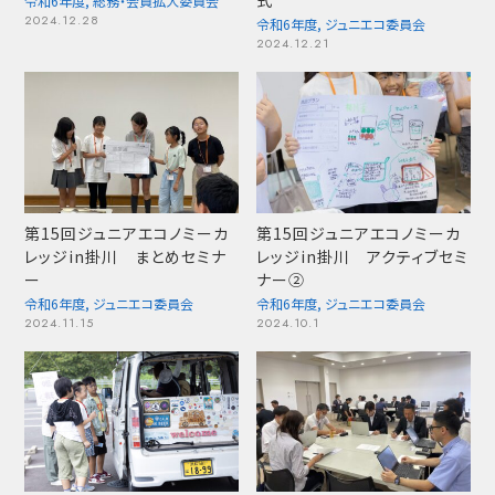
式
令和6年度
,
総務・会員拡大委員会
2024.12.28
令和6年度
,
ジュニエコ委員会
2024.12.21
第15回ジュニアエコノミーカ
第15回ジュニアエコノミーカ
レッジin掛川 まとめセミナ
レッジin掛川 アクティブセミ
ー
ナー②
令和6年度
,
ジュニエコ委員会
令和6年度
,
ジュニエコ委員会
2024.11.15
2024.10.1