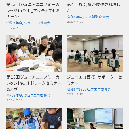
第15回ジュニアエコノミーカ
第４回風会議が開催されまし
レッジin掛川_アクティブセミ
た
ナー①
令和6年度
,
未来創造委員会
2024.7.23
令和6年度
,
ジュニエコ委員会
2024.9.10
第15回ジュニアエコノミーカ
ジュニエコ面接・サポーターセ
レッジin掛川ドリームセミナー
ミナー
＆スポ…
令和6年度
,
ジュニエコ委員会
2024.7.10
令和6年度
,
ジュニエコ委員会
2024.7.12