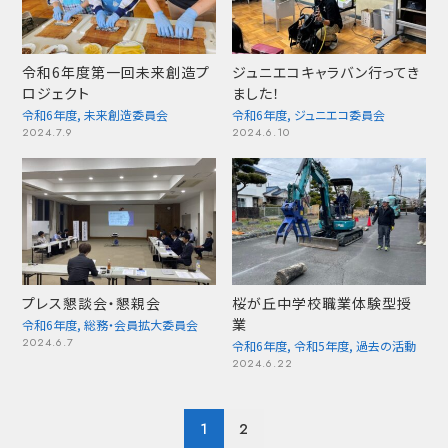
令和6年度第一回未来創造プ
ジュニエコキャラバン行ってき
ロジェクト
ました！
令和6年度
,
未来創造委員会
令和6年度
,
ジュニエコ委員会
2024.7.9
2024.6.10
プレス懇談会・懇親会
桜が丘中学校職業体験型授
業
令和6年度
,
総務・会員拡大委員会
2024.6.7
令和6年度
,
令和5年度
,
過去の活動
2024.6.22
投
1
2
稿